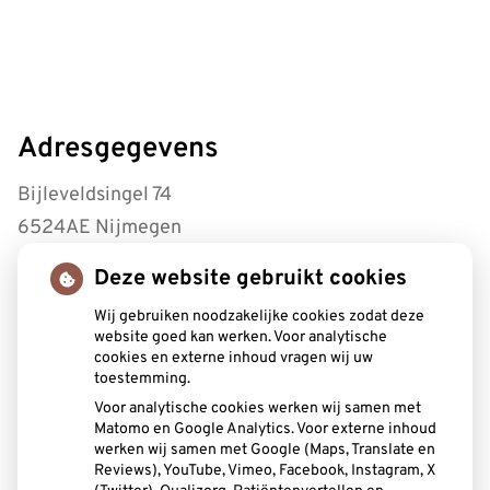
Adresgegevens
Bijleveldsingel 74
6524AE Nijmegen
Deze website gebruikt cookies
Tel:
0243221430
Wij gebruiken noodzakelijke cookies zodat deze
Openingstijden
website goed kan werken. Voor analytische
cookies en externe inhoud vragen wij uw
toestemming.
Maandag:
8.30 - 17.00
Voor analytische cookies werken wij samen met
Dinsdag:
8.30 - 17.00
Matomo en Google Analytics. Voor externe inhoud
Woensdag:
8.30 - 17.00
werken wij samen met Google (Maps, Translate en
Donderdag:
8.30 - 12.30
Reviews), YouTube, Vimeo, Facebook, Instagram, X