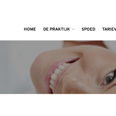
enu
HOME
DE PRAKTIJK
SPOED
TARIE
De
praktijk
submenu