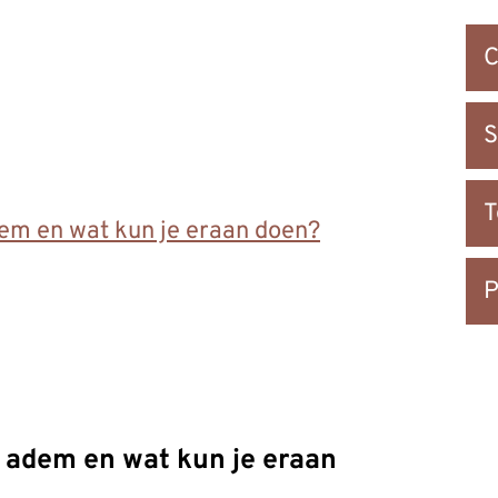
Snel
C
na
S
dem en wat kun je eraan doen?
P