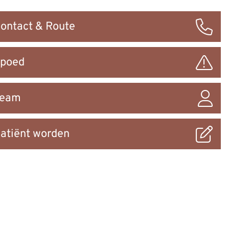
ontact & Route
ar
poed
Team
atiënt worden