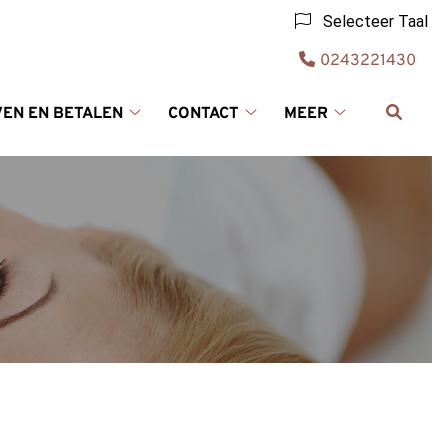
Selecteer Taal
Tel:
0243221430
VEN EN BETALEN
CONTACT
MEER
Tarieven
Contact
Meer
en
submenu
submenu
Betalen
submenu