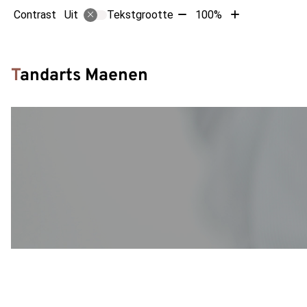
Tekst
Tekst
Contrast
Tekstgrootte
100%
Uit
verkleinen
vergroten
met
met
Hoofdm
10%
10%
Tandarts Maenen