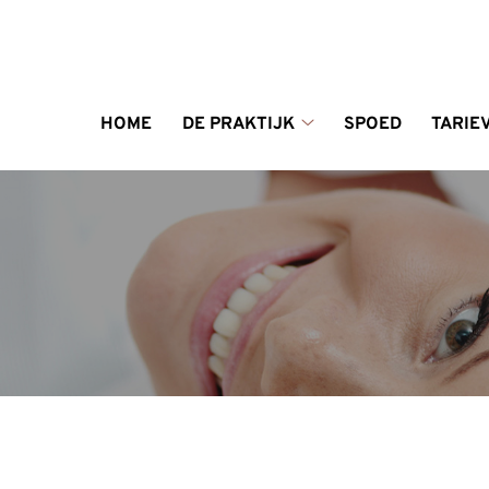
enu
HOME
DE PRAKTIJK
SPOED
TARIE
De
praktijk
submenu