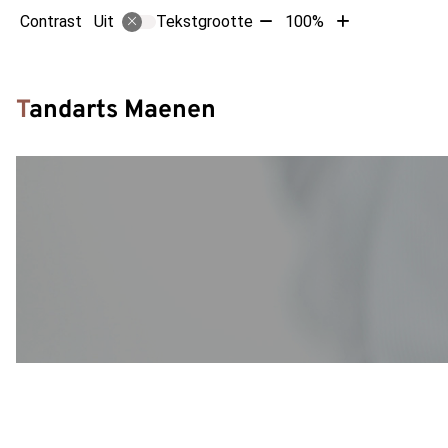
Tekst
Tekst
Contrast
Tekstgrootte
100%
Uit
verkleinen
vergroten
met
met
Hoofdm
10%
10%
Tandarts Maenen