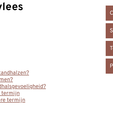
vlees
Snel
C
na
S
P
 tandhalzen?
omen?
ndhalsgevoeligheid?
 termijn
re termijn