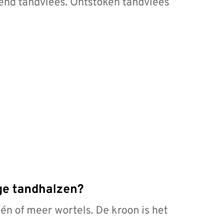
kend tandvlees. Ontstoken tandvlees
ige tandhalzen?
én of meer wortels. De kroon is het