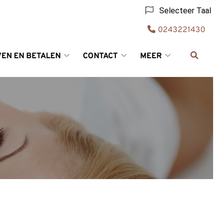
Selecteer Taal
Tel:
0243221430
VEN EN BETALEN
CONTACT
MEER
Tarieven
Contact
Meer
en
submenu
submenu
Betalen
submenu