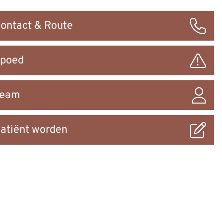
ontact & Route
ar
poed
Team
atiënt worden