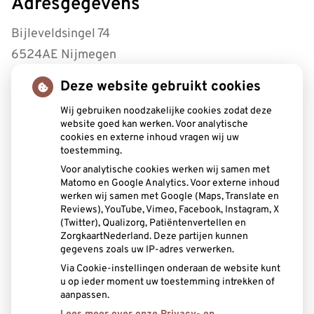
Adresgegevens
Bijleveldsingel 74
6524AE Nijmegen
Deze website gebruikt cookies
Tel:
0243221430
Wij gebruiken noodzakelijke cookies zodat deze
Openingstijden
website goed kan werken. Voor analytische
cookies en externe inhoud vragen wij uw
toestemming.
Maandag:
8.30 - 17.00
Voor analytische cookies werken wij samen met
Dinsdag:
8.30 - 17.00
Matomo en Google Analytics. Voor externe inhoud
Woensdag:
8.30 - 17.00
werken wij samen met Google (Maps, Translate en
Donderdag:
8.30 - 12.30
Reviews), YouTube, Vimeo, Facebook, Instagram, X
(Twitter), Qualizorg, Patiëntenvertellen en
Vrijdag:
8.30 - 12.00
ZorgkaartNederland. Deze partijen kunnen
gegevens zoals uw IP-adres verwerken.
Aangesloten bij:
Via Cookie-instellingen onderaan de website kunt
u op ieder moment uw toestemming intrekken of
aanpassen.