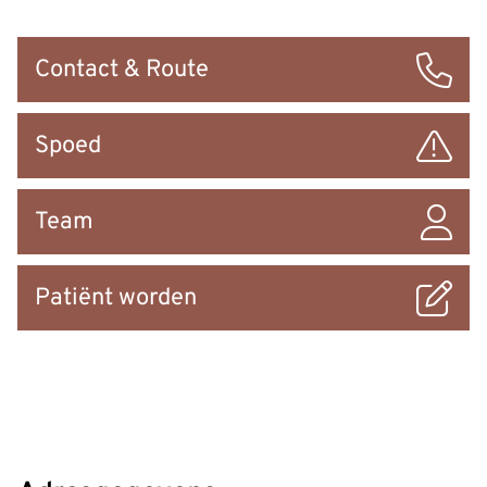
Snel
Contact & Route
naar
Spoed
Team
Patiënt worden