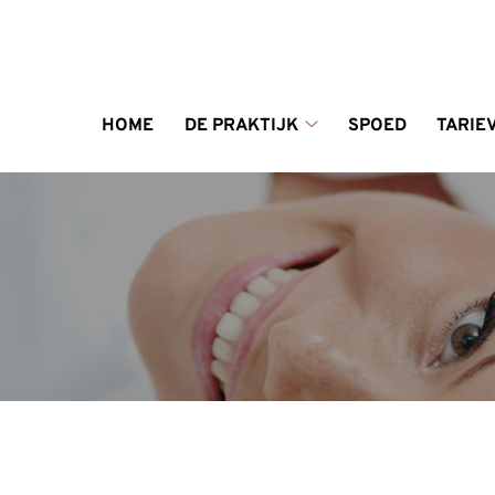
enu
HOME
DE PRAKTIJK
SPOED
TARIE
De
praktijk
submenu