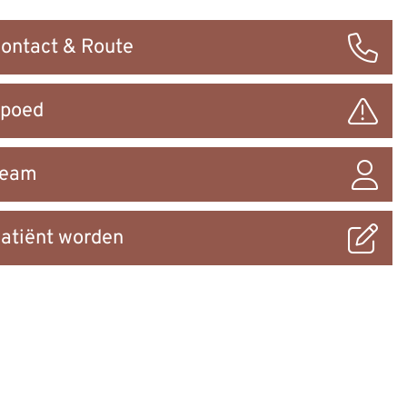
ontact & Route
ar
poed
Team
atiënt worden