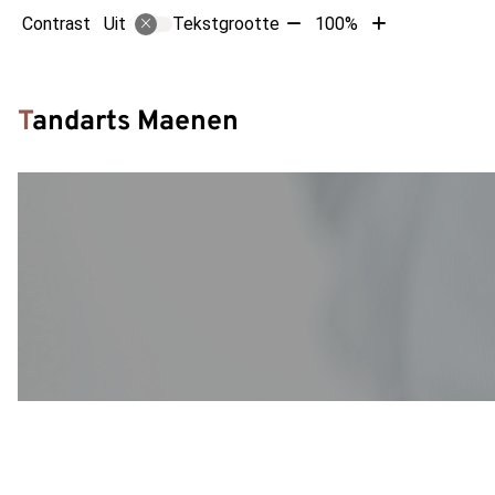
Tekst
Tekst
Contrast
Tekstgrootte
100%
Uit
verkleinen
vergroten
met
met
Hoofdm
10%
10%
Tandarts Maenen