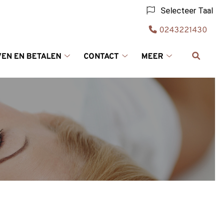
Selecteer Taal
Tel:
0243221430
VEN EN BETALEN
CONTACT
MEER
Tarieven
Contact
Meer
en
submenu
submenu
Betalen
submenu