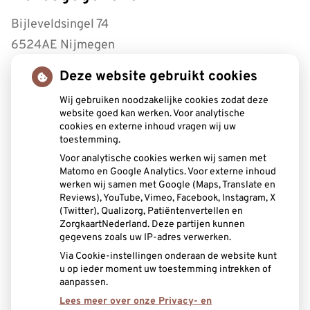
Bijleveldsingel 74
6524AE Nijmegen
Deze website gebruikt cookies
Tel:
0243221430
Wij gebruiken noodzakelijke cookies zodat deze
Openingstijden
website goed kan werken. Voor analytische
cookies en externe inhoud vragen wij uw
toestemming.
Maandag:
8.30 - 17.00
Voor analytische cookies werken wij samen met
Dinsdag:
8.30 - 17.00
Matomo en Google Analytics. Voor externe inhoud
Woensdag:
8.30 - 17.00
werken wij samen met Google (Maps, Translate en
Donderdag:
8.30 - 12.30
Reviews), YouTube, Vimeo, Facebook, Instagram, X
(Twitter), Qualizorg, Patiëntenvertellen en
Vrijdag:
8.30 - 12.00
ZorgkaartNederland. Deze partijen kunnen
gegevens zoals uw IP-adres verwerken.
Aangesloten bij:
Via Cookie-instellingen onderaan de website kunt
u op ieder moment uw toestemming intrekken of
aanpassen.
Lees meer over onze Privacy- en