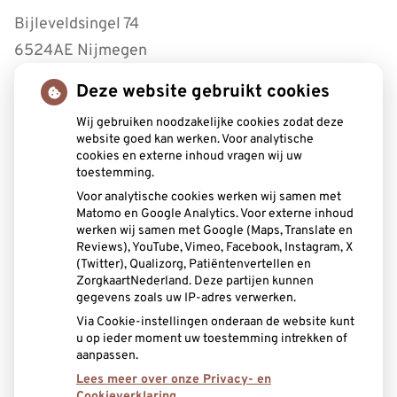
Bijleveldsingel 74
6524AE Nijmegen
Deze website gebruikt cookies
Tel:
0243221430
Wij gebruiken noodzakelijke cookies zodat deze
Openingstijden
website goed kan werken. Voor analytische
cookies en externe inhoud vragen wij uw
toestemming.
Maandag:
8.30 - 17.00
Voor analytische cookies werken wij samen met
Dinsdag:
8.30 - 17.00
Matomo en Google Analytics. Voor externe inhoud
Woensdag:
8.30 - 17.00
werken wij samen met Google (Maps, Translate en
Donderdag:
8.30 - 12.30
Reviews), YouTube, Vimeo, Facebook, Instagram, X
(Twitter), Qualizorg, Patiëntenvertellen en
Vrijdag:
8.30 - 12.00
ZorgkaartNederland. Deze partijen kunnen
gegevens zoals uw IP-adres verwerken.
Aangesloten bij:
Via Cookie-instellingen onderaan de website kunt
u op ieder moment uw toestemming intrekken of
aanpassen.
Lees meer over onze Privacy- en
Cookieverklaring.