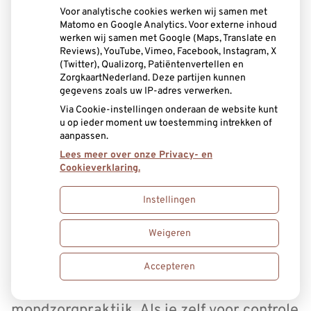
Voor analytische cookies werken wij samen met
Matomo en Google Analytics. Voor externe inhoud
werken wij samen met Google (Maps, Translate en
Reviews), YouTube, Vimeo, Facebook, Instagram, X
(Twitter), Qualizorg, Patiëntenvertellen en
ZorgkaartNederland. Deze partijen kunnen
gegevens zoals uw IP-adres verwerken.
Via Cookie-instellingen onderaan de website kunt
u op ieder moment uw toestemming intrekken of
aanpassen.
Lees meer over onze Privacy- en
Cookieverklaring.
Instellingen
Eerste tandje? Naar de tandarts!
Weigeren
Neem je kind als het eerste tandje
Accepteren
doorbreekt mee naar de
mondzorgpraktijk. Als je zelf voor controle