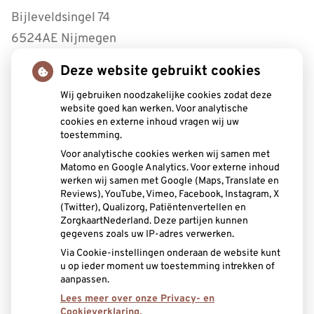
Bijleveldsingel 74
6524AE Nijmegen
Deze website gebruikt cookies
Tel:
0243221430
Wij gebruiken noodzakelijke cookies zodat deze
Openingstijden
website goed kan werken. Voor analytische
cookies en externe inhoud vragen wij uw
toestemming.
Maandag:
8.30 - 17.00
Voor analytische cookies werken wij samen met
Dinsdag:
8.30 - 17.00
Matomo en Google Analytics. Voor externe inhoud
Woensdag:
8.30 - 17.00
werken wij samen met Google (Maps, Translate en
Donderdag:
8.30 - 12.30
Reviews), YouTube, Vimeo, Facebook, Instagram, X
(Twitter), Qualizorg, Patiëntenvertellen en
Vrijdag:
8.30 - 12.00
ZorgkaartNederland. Deze partijen kunnen
gegevens zoals uw IP-adres verwerken.
Aangesloten bij:
Via Cookie-instellingen onderaan de website kunt
u op ieder moment uw toestemming intrekken of
aanpassen.
Lees meer over onze Privacy- en
Cookieverklaring.