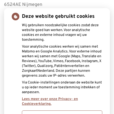
6524AE Nijmegen
Deze website gebruikt cookies
Tel:
0243221430
Wij gebruiken noodzakelijke cookies zodat deze
Openingstijden
website goed kan werken. Voor analytische
cookies en externe inhoud vragen wij uw
toestemming.
Maandag:
8.30 - 17.00
Voor analytische cookies werken wij samen met
Dinsdag:
8.30 - 17.00
Matomo en Google Analytics. Voor externe inhoud
Woensdag:
8.30 - 17.00
werken wij samen met Google (Maps, Translate en
Donderdag:
8.30 - 12.30
Reviews), YouTube, Vimeo, Facebook, Instagram, X
(Twitter), Qualizorg, Patiëntenvertellen en
Vrijdag:
8.30 - 12.00
ZorgkaartNederland. Deze partijen kunnen
gegevens zoals uw IP-adres verwerken.
Aangesloten bij:
Via Cookie-instellingen onderaan de website kunt
u op ieder moment uw toestemming intrekken of
aanpassen.
Lees meer over onze Privacy- en
Cookieverklaring.