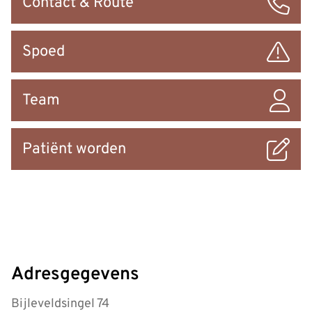
Contact & Route
naar
Spoed
Team
Patiënt worden
Adresgegevens
Bijleveldsingel 74